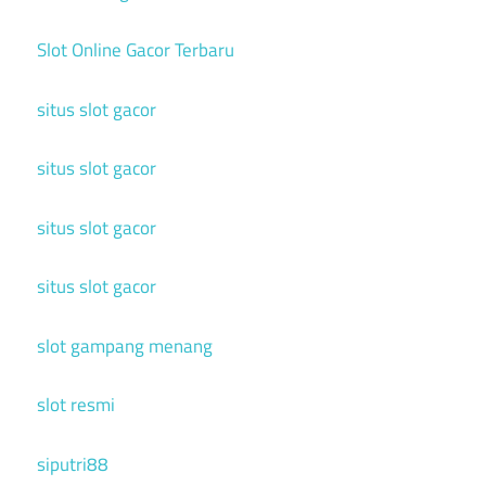
Slot Online Gacor Terbaru
situs slot gacor
situs slot gacor
situs slot gacor
situs slot gacor
slot gampang menang
slot resmi
siputri88