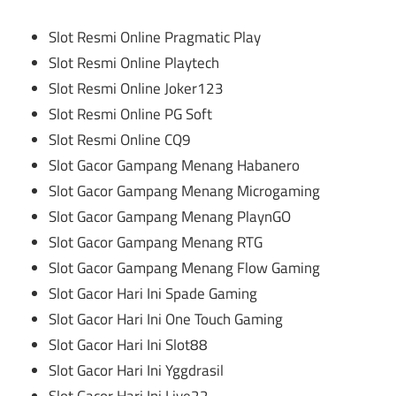
Slot Resmi Online Pragmatic Play
Slot Resmi Online Playtech
Slot Resmi Online Joker123
Slot Resmi Online PG Soft
Slot Resmi Online CQ9
Slot Gacor Gampang Menang Habanero
Slot Gacor Gampang Menang Microgaming
Slot Gacor Gampang Menang PlaynGO
Slot Gacor Gampang Menang RTG
Slot Gacor Gampang Menang Flow Gaming
Slot Gacor Hari Ini Spade Gaming
Slot Gacor Hari Ini One Touch Gaming
Slot Gacor Hari Ini Slot88
Slot Gacor Hari Ini Yggdrasil
Slot Gacor Hari Ini Live22