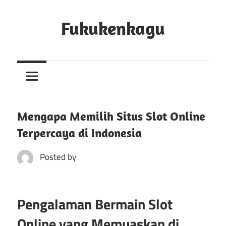
Skip
to
Fukukenkagu
content
Media
Informasi
Slot
Online:
Berita
Mengapa Memilih Situs Slot Online
Terbaru
Terpercaya di Indonesia
dan
Cara
Posted by
Efektif
untuk
Meningkatkan
Pengalaman Bermain Slot
Penghasilan
Online yang Memuaskan di
dari