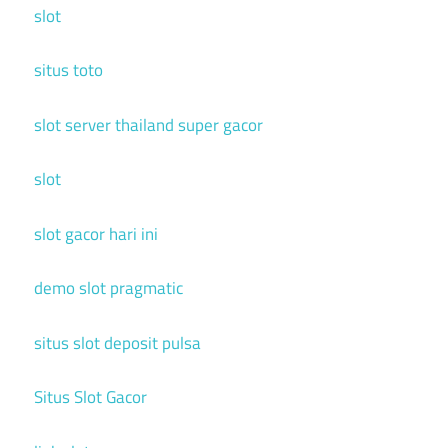
slot
situs toto
slot server thailand super gacor
slot
slot gacor hari ini
demo slot pragmatic
situs slot deposit pulsa
Situs Slot Gacor