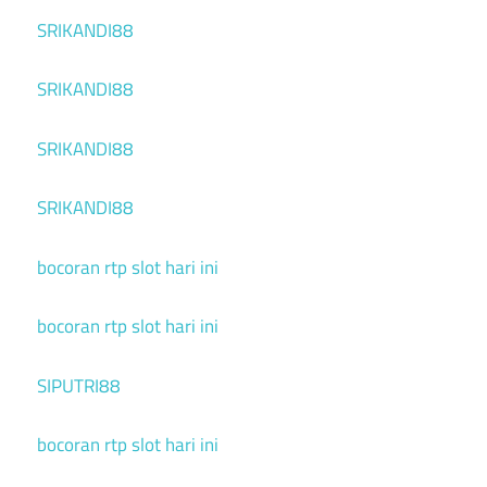
SRIKANDI88
SRIKANDI88
SRIKANDI88
SRIKANDI88
bocoran rtp slot hari ini
bocoran rtp slot hari ini
SIPUTRI88
bocoran rtp slot hari ini